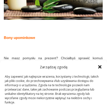
Bony upominkowe
Nie masz pomysłu na prezent? Chciałbyś sprawić komuś
niespodziankę? Kup bon upominkowy w naszej Pracowni! Do
Zarządzaj zgodą
wyboru mamy wiele masaży i zabiegów, każdy znajdzie coś dla
siebie. Podaruj bliskim chwile wypoczynku i wytchnienia, spraw
Aby zapewnić jak najlepsze wrażenia, korzystamy z technologii, takich
jak pliki cookie, do przechowywania i/lub uzyskiwania dostępu do
im oryginalny upominek!
informacji o urządzeniu. Zgoda na te technologie pozwoli nam
przetwarzać dane, takie jak zachowanie podczas przeglądania lub
unikalne identyfikatory na tej stronie. Brak wyrażenia zgody lub
wycofanie zgody może niekorzystnie wpłynąć na niektóre cechy i
funkcje.