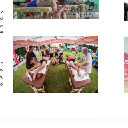
 z
od
zy
na
 o
my
h,
by