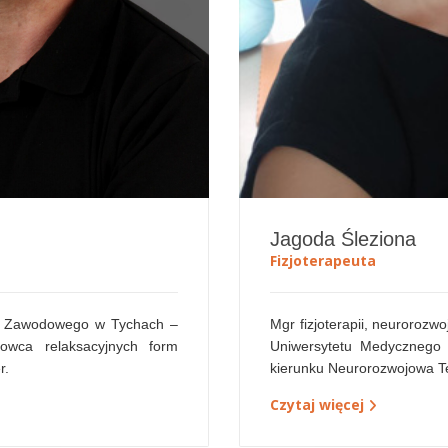
Jagoda Śleziona
Fizjoterapeuta
Mgr fizjoterapii, neurorozw
m Zawodowego w Tychach –
Uniwersytetu Medycznego
dowca relaksacyjnych form
kierunku Neurorozwojowa T
r.
Czytaj więcej