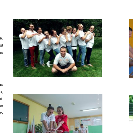
e,
st
ne
ie
a,
i.
na
my